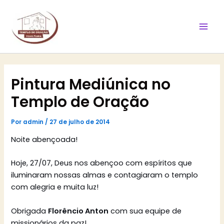
Ir
Mai
para
Men
o
conteúdo
Pintura Mediúnica no
Templo de Oração
Por
admin
/
27 de julho de 2014
Noite abençoada!
Hoje, 27/07, Deus nos abençoo com espíritos que
iluminaram nossas almas e contagiaram o templo
com alegria e muita luz!
Obrigada
Florêncio Anton
com sua equipe de
missionários da paz!