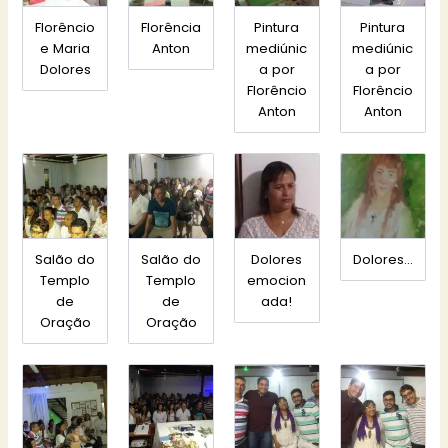
Florêncio
Florência
Pintura
Pintura
e Maria
Anton
mediúnic
mediúnic
Dolores
a por
a por
Florêncio
Florêncio
Anton
Anton
Salão do
Salão do
Dolores
Dolores…
Templo
Templo
emocion
de
de
ada!
Oração
Oração