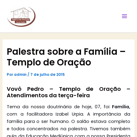
Ir
Mai
para
Men
o
conteúdo
Palestra sobre a Família –
Templo de Oração
Por
admin
/
7 de julho de 2015
Vovô Pedro – Templo de Oração –
Atendimentos da terça-feira
Tema da nossa doutrinária de hoje, 07, foi
Família,
com a facilitadora Izabel Urpia. A importância da
família para o ser humano. O salão estava completo
e todos concentrados na palestra. Tivemos também
aula da Educação Mediúnica com a nossa Presidenta