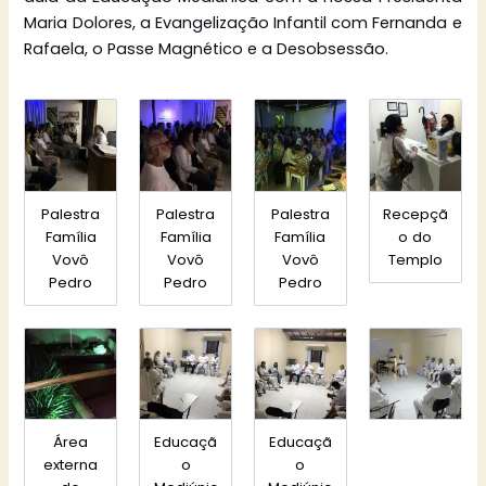
Maria Dolores, a Evangelização Infantil com Fernanda e
Rafaela, o Passe Magnético e a Desobsessão.
Palestra
Palestra
Palestra
Recepçã
Família
Família
Família
o do
Vovô
Vovô
Vovô
Templo
Pedro
Pedro
Pedro
Área
Educaçã
Educaçã
externa
o
o