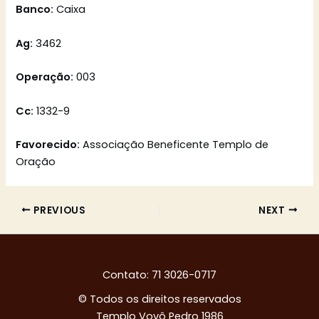
Banco:
Caixa
Ag:
3462
Operação:
003
Cc:
1332-9
Favorecido:
Associação Beneficente Templo de
Oração
PREVIOUS
NEXT
Contato: 71 3026-0717
© Todos os direitos reservados
Templo Vovô Pedro 1986