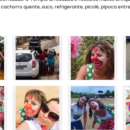
achorro quente, suco, refrigerante, picolé, pipoca entre