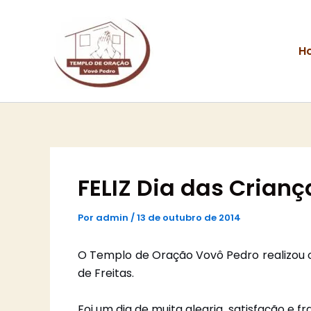
Ir
para
o
H
conteúdo
FELIZ Dia das Crianç
Por
admin
/
13 de outubro de 2014
O Templo de Oração Vovô Pedro realizou o
de Freitas.
Foi um dia de muita alegria, satisfação e 