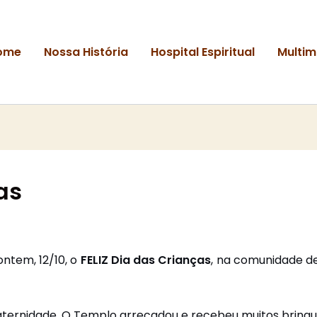
ome
Nossa História
Hospital Espiritual
Multim
as
ntem, 12/10, o
FELIZ Dia das Crianças
, na comunidade d
fraternidade. O Templo arrecadou e recebeu muitos brinqu