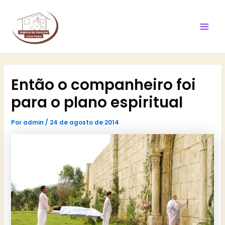
Ir
Mai
para
Men
o
conteúdo
Então o companheiro foi
para o plano espiritual
Por
admin
/
24 de agosto de 2014