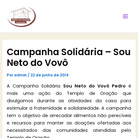
Ir
Mai
para
Men
o
conteúdo
Campanha Solidária – Sou
Neto do Vovô
Por
admin
/
22 de junho de 2014
A Campanha Solidária
Sou Neto do Vovô Pedro
é
mais uma ação do Templo de Oração que
divulgamos durante as atividades da casa para
estimular a fraternidade e solidariedade. A campanha
tem o objetivo de arrecadar alimentos não perecíveis
e recursos para manter as doações ofertadas aos
necessitados das comunidades atendidas pelo
Templo de Oração.