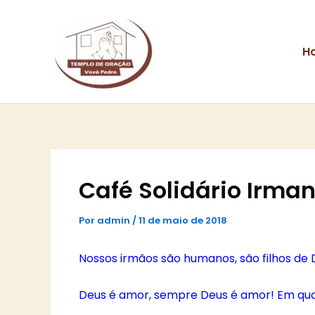
Ir
para
o
H
conteúdo
Café Solidário Irma
Por
admin
/
11 de maio de 2018
Nossos irmãos são humanos, são filhos de
Deus é amor, sempre Deus é amor! Em qua