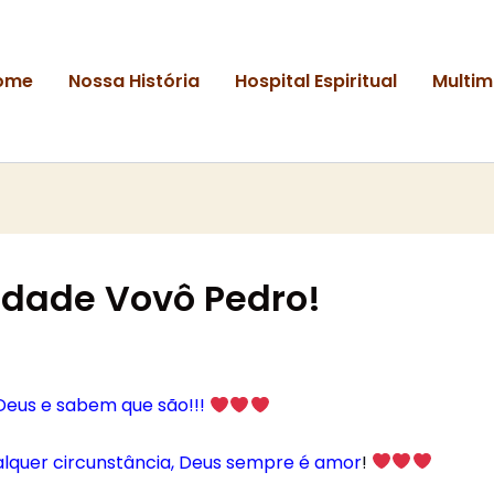
ome
Nossa História
Hospital Espiritual
Multim
ndade Vovô Pedro!
 Deus e sabem que são!!!
lquer circunstância, Deus sempre é amor
!