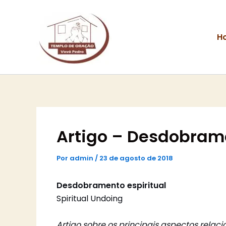
Ir
para
o
H
conteúdo
Artigo – Desdobrame
Por
admin
/
23 de agosto de 2018
Desdobramento espiritual
Spiritual Undoing
A
rtigo sobre os principais aspectos rela