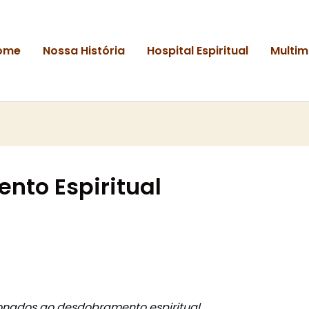
ome
Nossa História
Hospital Espiritual
Multim
nto Espiritual
cionados ao desdobramento espiritual.